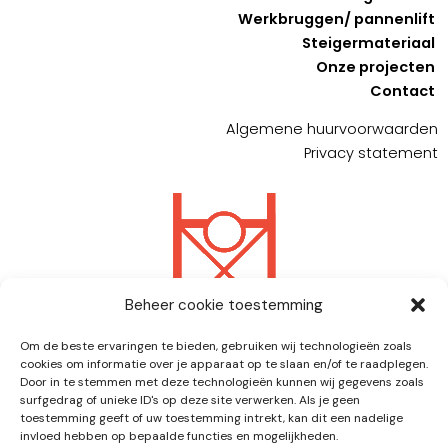
Werkbruggen/ pannenlift
Steigermateriaal
Onze projecten
Contact
Algemene huurvoorwaarden
Privacy statement
Beheer cookie toestemming
Om de beste ervaringen te bieden, gebruiken wij technologieën zoals
cookies om informatie over je apparaat op te slaan en/of te raadplegen.
Van Steenbeek Steigerverhuur is bereikbaar:
Door in te stemmen met deze technologieën kunnen wij gegevens zoals
surfgedrag of unieke ID's op deze site verwerken. Als je geen
Ma. / Vrij. 08.00u. – 17.00u.
toestemming geeft of uw toestemming intrekt, kan dit een nadelige
invloed hebben op bepaalde functies en mogelijkheden.
Zuider Parallelweg 49