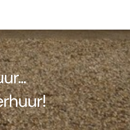
ur...
rhuur!