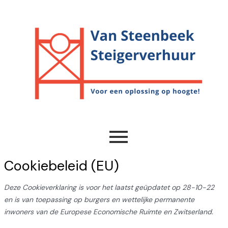
Ga
Consent
Consent
Consent
Consent
Consent
Consent
Consent
Consent
Marketi
naar
to
to
to
to
to
to
to
to
de
service
service
service
service
service
service
service
service
inhoud
elementor
gdpr-
wpforms
wordpress
google-
facebook
linkedin
diversen
cookie-
maps
consent
Cookiebeleid (EU)
Deze Cookieverklaring is voor het laatst geüpdatet op 28-10-22
en is van toepassing op burgers en wettelijke permanente
inwoners van de Europese Economische Ruimte en Zwitserland.